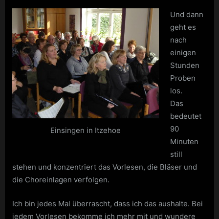
Und dann
geht es
nach
einigen
Stunden
Proben
los.
Das
bedeutet
90
Einsingen in Itzehoe
Minuten
still
stehen und konzentriert das Vorlesen, die Bläser und
die Choreinlagen verfolgen.
Ich bin jedes Mal überrascht, dass ich das aushalte. Bei
jedem Vorlesen bekomme ich mehr mit und wundere