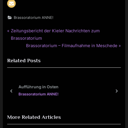
Brassoratorium ANNE!
Previous
Zeitungsbericht der Kieler Nachrichten zum
Beitragsnavigation
Post:
Brassoratorium
Next
Brassoratorium – Filmaufnahme in Meschede
Post:
Related Posts
Aufführung in Osten
prev
next
Brassoratorium ANNE!
More Related Articles